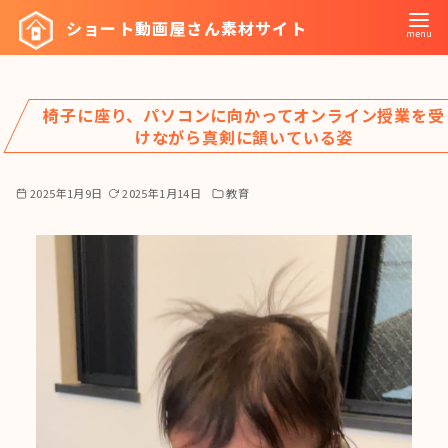
コ
ショート動画屋さん素材サイト
ン
テ
ン
椅子に座り、パソコンに向かってオンライン授業を受
ツ
けながら真剣に頷いている姿
へ
移
2025年1月9日
2025年1月14日
教育
動