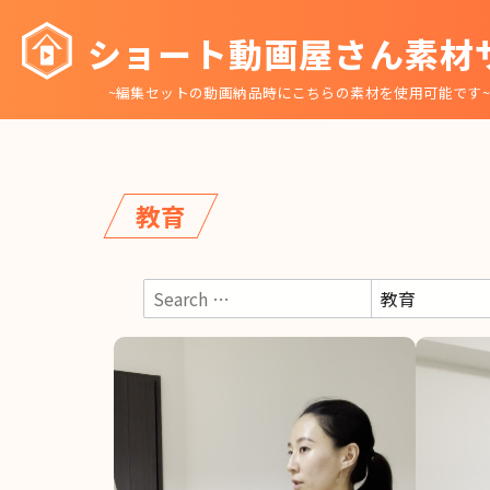
コ
ショート動画屋さん素材
ン
テ
~編集セットの動画納品時にこちらの素材を使用可能です
ン
ツ
へ
移
教育
動