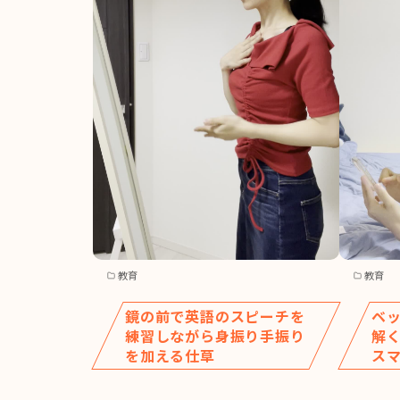
教育
教育
鏡の前で英語のスピーチを
ベ
練習しながら身振り手振り
解
を加える仕草
ス