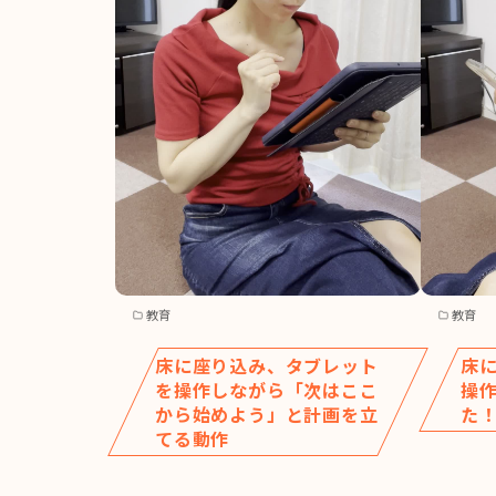
教育
教育
床に座り込み、タブレット
床
を操作しながら「次はここ
操
から始めよう」と計画を立
た
てる動作