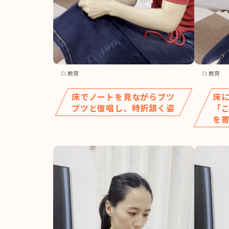
教育
教育
床でノートを見ながらブツ
床
ブツと復唱し、時折頷く姿
「
を