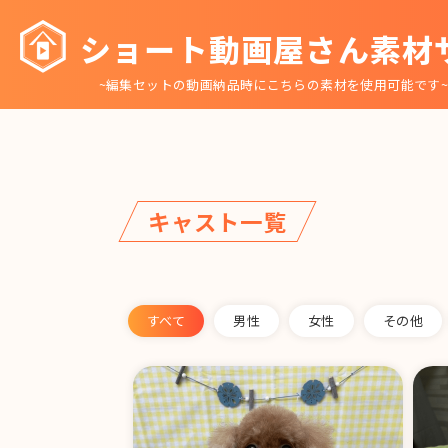
コ
ショート動画屋さん素材
ン
テ
~編集セットの動画納品時にこちらの素材を使用可能です
ン
ツ
へ
移
動
キャスト一覧
すべて
男性
女性
その他