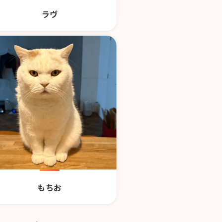
ラヴ
もちお