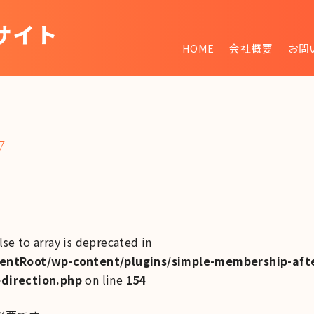
サイト
HOME
会社概要
お問
~
lse to array is deprecated in
ntRoot/wp-content/plugins/simple-membership-afte
edirection.php
on line
154