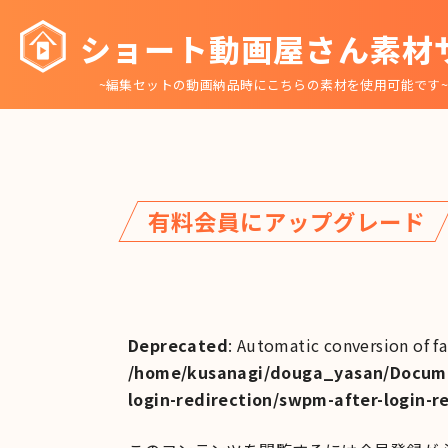
コ
ショート動画屋さん素材
ン
テ
~編集セットの動画納品時にこちらの素材を使用可能です
ン
ツ
へ
移
動
有料会員にアップグレード
Deprecated
: Automatic conversion of fa
/home/kusanagi/douga_yasan/Docume
login-redirection/swpm-after-login-r