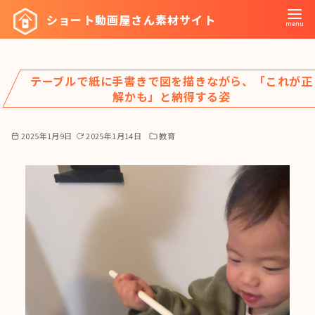
コ
ショート動画屋さん素材サイト
ン
テ
ン
テーブルで紙に手書きで図を描きながら、「これが正
ツ
解かも」と納得する姿
へ
移
2025年1月9日
2025年1月14日
教育
動