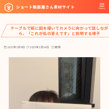
コ
ショート動画屋さん素材サイト
ン
テ
ン
テーブルで紙に図を描いてカメラに向かって話しなが
ツ
ら、「これが私の答えです」と説明する様子
へ
移
2025年1月9日
2025年1月14日
教育
動