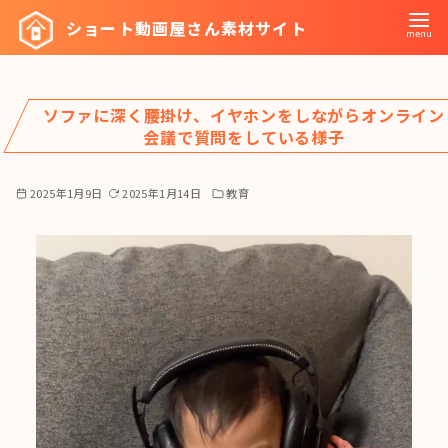
コ
ショート動画屋さん素材サイト
ン
テ
ン
ソファに深く腰掛け、イヤホンをしながらオンライン
ツ
会議で質問をしている様子
へ
移
2025年1月9日
2025年1月14日
教育
動