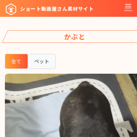
コ
ショート動画屋さん素材サイト
ン
テ
ン
かぶと
ツ
へ
移
全て
ペット
動