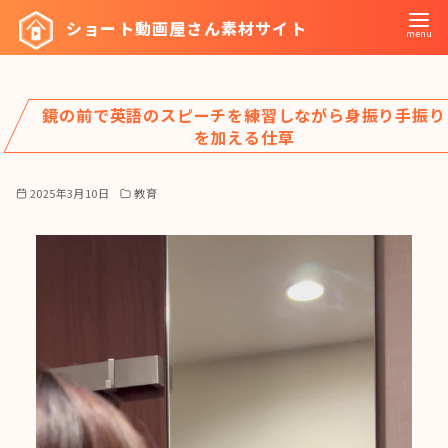
コ
ショート動画屋さん素材サイト
ン
テ
ン
鏡の前で英語のスピーチを練習しながら身振り手振り
ツ
を加える仕草
へ
移
2025年3月10日
教育
動