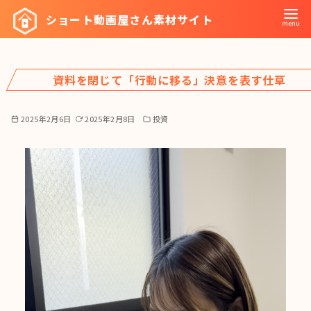
コ
ショート動画屋さん素材サイト
ン
テ
ン
資料を閉じて「行動に移る」決意を表す仕草
ツ
へ
移
2025年2月6日
2025年2月8日
投資
動