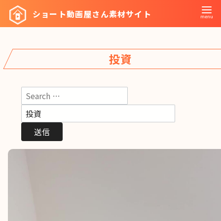
コ
ショート動画屋さん素材サイト
ン
テ
ン
投資
ツ
へ
移
動