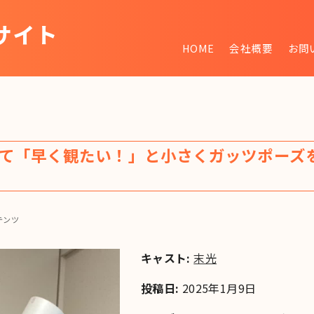
サイト
HOME
会社概要
お問
~
て「早く観たい！」と小さくガッツポーズ
テンツ
キャスト:
末光
投稿日:
2025年1月9日