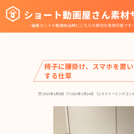
コ
ショート動画屋さん素材
ン
テ
~編集セットの動画納品時にこちらの素材を使用可能です
ン
ツ
へ
移
動
椅子に腰掛け、スマホを置い
する仕草
2025年1月9日
2025年1月14日
ストリーミングコン