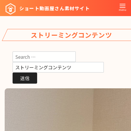
コ
ショート動画屋さん素材サイト
ン
テ
ン
ストリーミングコンテンツ
ツ
へ
移
動