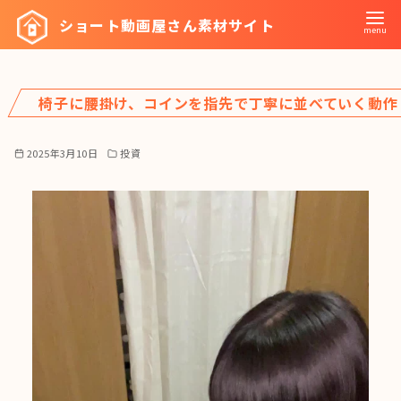
コ
ショート動画屋さん素材サイト
ン
テ
ン
椅子に腰掛け、コインを指先で丁寧に並べていく動作
ツ
へ
移
2025年3月10日
投資
動