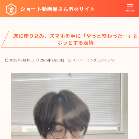
コ
ショート動画屋さん素材サイト
ン
テ
ン
床に座り込み、スマホを手に「やっと終わった…」と
ツ
ホッとする表情
へ
移
2025年2月10日
2025年2月13日
ストリーミングコンテンツ
動