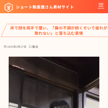
コ
ショート動画屋さん素材サイト
ン
テ
ン
床で顔を両手で覆い、「腸の不調が続くせいで疲れが
ツ
取れない」と落ち込む表情
へ
移
2025年3月17日
腸活
動