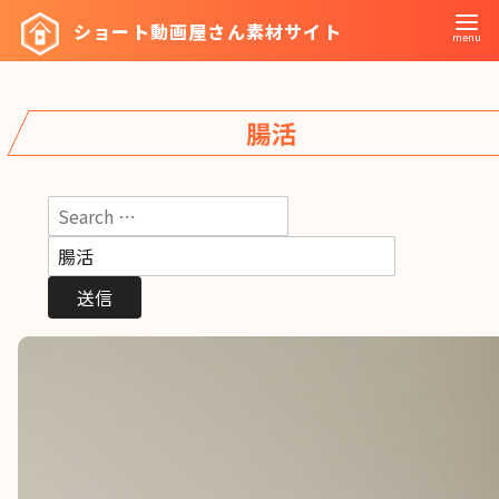
コ
ショート動画屋さん素材サイト
ン
テ
ン
腸活
ツ
へ
移
動