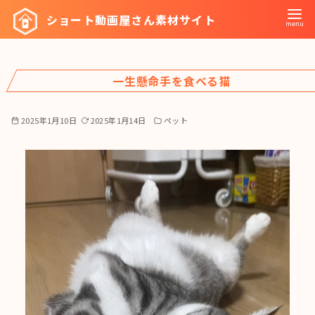
コ
ショート動画屋さん素材サイト
ン
テ
ン
一生懸命手を食べる猫
ツ
へ
移
2025年1月10日
2025年1月14日
ペット
動