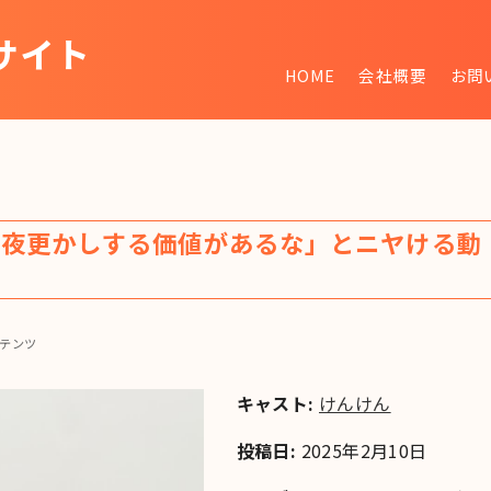
サイト
HOME
会社概要
お問
~
「夜更かしする価値があるな」とニヤける動
テンツ
キャスト:
けんけん
投稿日:
2025年2月10日