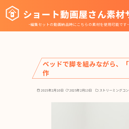
コ
ショート動画屋さん素材
ン
テ
~編集セットの動画納品時にこちらの素材を使用可能です
ン
ツ
へ
移
動
ベッドで脚を組みながら、
作
2025年2月10日
2025年2月13日
ストリーミングコン