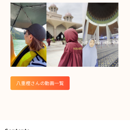
八重樫さんの動画一覧