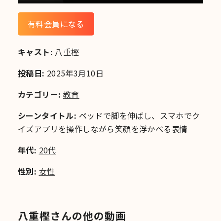
有料会員になる
キャスト:
八重樫
投稿日:
2025年3月10日
カテゴリー:
教育
シーンタイトル:
ベッドで脚を伸ばし、スマホでク
イズアプリを操作しながら笑顔を浮かべる表情
年代:
20代
性別:
女性
八重樫さんの他の動画