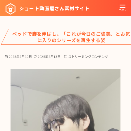
コ
ショート動画屋さん素材サイト
ン
テ
ン
ベッドで脚を伸ばし、「これが今日のご褒美」とお気
ツ
に入りのシリーズを再生する姿
へ
移
2025年2月10日
2025年2月13日
ストリーミングコンテンツ
動