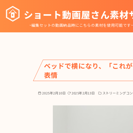
コ
ショート動画屋さん素材
ン
テ
~編集セットの動画納品時にこちらの素材を使用可能です
ン
ツ
へ
移
動
ベッドで横になり、「これが
表情
2025年2月10日
2025年2月13日
ストリーミングコン