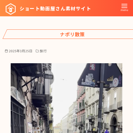
コ
ショート動画屋さん素材サイト
ン
テ
ン
ナポリ散策
ツ
へ
移
2025年3月25日
旅行
動