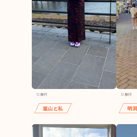
旅行
旅行
嵐山と私
明