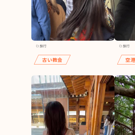
旅行
旅行
古い教会
空