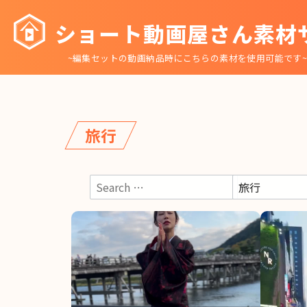
コ
ショート動画屋さん素材
ン
テ
~編集セットの動画納品時にこちらの素材を使用可能です
ン
ツ
へ
移
旅行
動