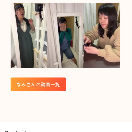
なみさんの動画一覧