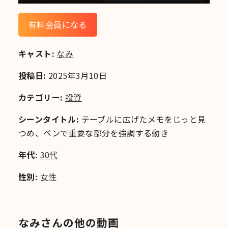
有料会員になる
キャスト:
なみ
投稿日:
2025年3月10日
カテゴリー:
投資
シーンタイトル:
テーブルに広げたメモをじっと見
つめ、ペンで重要な部分を強調する動き
年代:
30代
性別:
女性
なみさんの他の動画