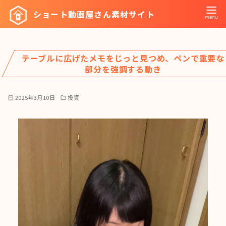
コ
ショート動画屋さん素材サイト
ン
テ
ン
テーブルに広げたメモをじっと見つめ、ペンで重要な
ツ
部分を強調する動き
へ
移
2025年3月10日
投資
動