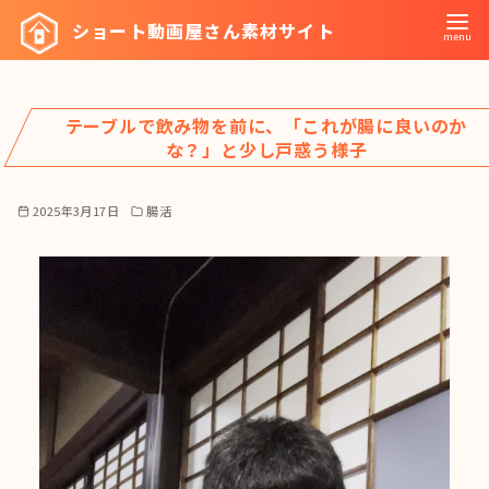
コ
ショート動画屋さん素材サイト
ン
テ
ン
テーブルで飲み物を前に、「これが腸に良いのか
ツ
な？」と少し戸惑う様子
へ
移
2025年3月17日
腸活
動