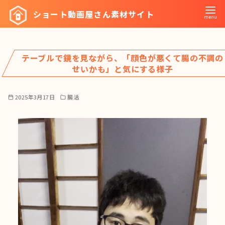
コ
ショート動画屋さん素材サイト
ン
テ
ン
テーブルで鏡を見ながら、「顔色が悪くて腸の不調の
ツ
せいかも」と気にする様子
へ
移
2025年3月17日
腸活
動