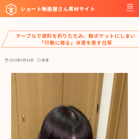
コ
ショート動画屋さん素材サイト
ン
テ
ン
テーブルで資料を折りたたみ、胸ポケットにしまい
ツ
「行動に移る」決意を表す仕草
へ
移
2025年3月10日
投資
動