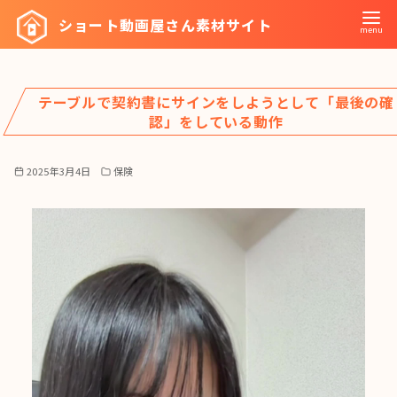
コ
ショート動画屋さん素材サイト
ン
テ
ン
テーブルで契約書にサインをしようとして「最後の確
ツ
認」をしている動作
へ
移
2025年3月4日
保険
動