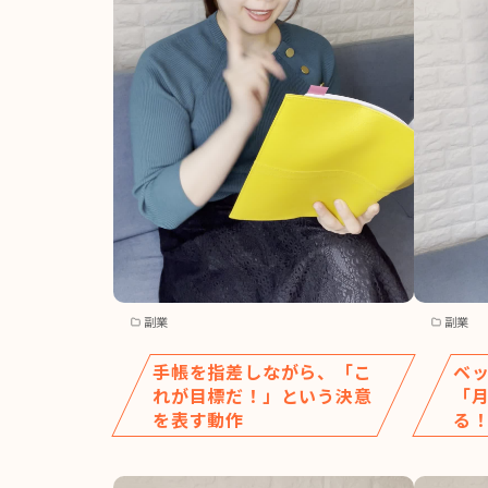
副業
副業
手帳を指差しながら、「こ
ベ
れが目標だ！」という決意
「月
を表す動作
る