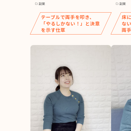
副業
副業
テーブルで両手を叩き、
床
「やるしかない！」と決意
な
を示す仕草
両