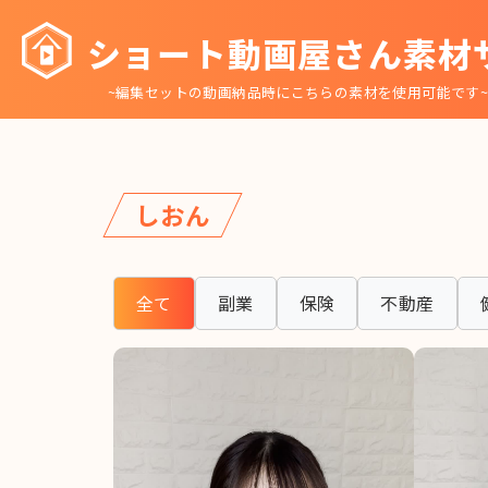
コ
ショート動画屋さん素材
ン
テ
~編集セットの動画納品時にこちらの素材を使用可能です
ン
ツ
へ
移
しおん
動
全て
副業
保険
不動産