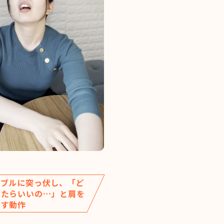
ーブルに突っ伏し、「ど
したらいいの…」と肩を
とす動作