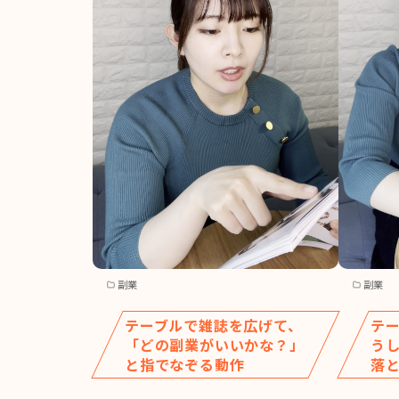
副業
副業
テーブルで雑誌を広げて、
テ
「どの副業がいいかな？」
う
と指でなぞる動作
落