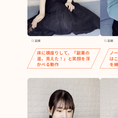
副業
副業
床に横座りして、「副業の
ノ
道、見えた！」と笑顔を浮
は
かべる動作
を