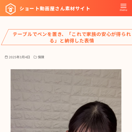
コ
ショート動画屋さん素材サイト
ン
テ
ン
テーブルでペンを置き、「これで家族の安心が得られ
ツ
る」と納得した表情
へ
移
2025年3月4日
保険
動