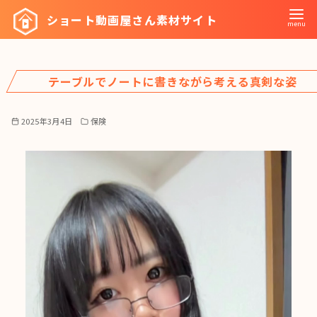
コ
ショート動画屋さん素材サイト
ン
テ
ン
テーブルでノートに書きながら考える真剣な姿
ツ
へ
移
2025年3月4日
保険
動