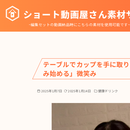
コ
ショート動画屋さん素材
ン
テ
~編集セットの動画納品時にこちらの素材を使用可能です
ン
ツ
へ
移
動
テーブルでカップを手に取り
み始める」微笑み
2025年1月7日
2025年1月14日
健康ドリンク