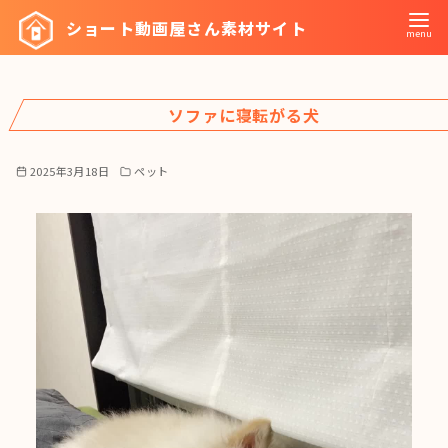
コ
ショート動画屋さん素材サイト
ン
テ
ン
ソファに寝転がる犬
ツ
へ
移
2025年3月18日
ペット
動