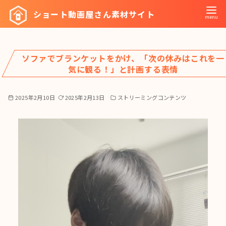
コ
ショート動画屋さん素材サイト
ン
テ
ン
ソファでブランケットをかけ、「次の休みはこれを一
ツ
気に観る！」と計画する表情
へ
移
2025年2月10日
2025年2月13日
ストリーミングコンテンツ
動