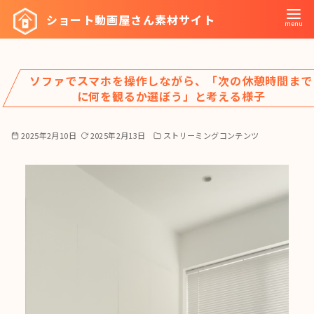
コ
ショート動画屋さん素材サイト
ン
テ
ン
ソファでスマホを操作しながら、「次の休憩時間まで
ツ
に何を観るか選ぼう」と考える様子
へ
移
2025年2月10日
2025年2月13日
ストリーミングコンテンツ
動