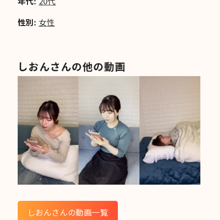
年代:
20代
性別:
女性
しおんさんの他の動画
しおんさんの動画一覧