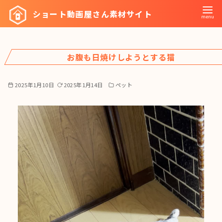
コ
ショート動画屋さん素材サイト
ン
テ
ン
お腹も日焼けしようとする猫
ツ
へ
移
2025年1月10日
2025年1月14日
ペット
動