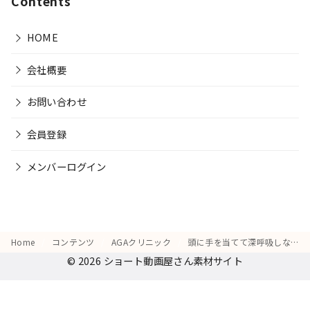
Contents
HOME
会社概要
お問い合わせ
会員登録
メンバーログイン
Home
コンテンツ
AGAクリニック
頭に手を当てて深呼吸しながら、冷静さを取り戻している様子を表現する
© 2026
ショート動画屋さん素材サイト