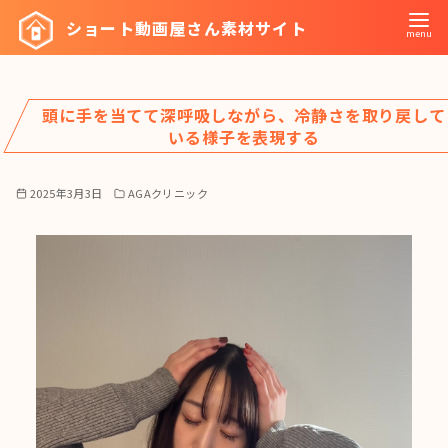
コ
ショート動画屋さん素材サイト
ン
テ
ン
頭に手を当てて深呼吸しながら、冷静さを取り戻して
ツ
いる様子を表現する
へ
移
2025年3月3日
AGAクリニック
動