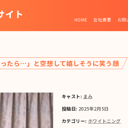
サイト
HOME
会社概要
お問
~
なったら…」と空想して嬉しそうに笑う顔
キャスト:
まみ
投稿日:
2025年2月5日
カテゴリー:
ホワイトニング