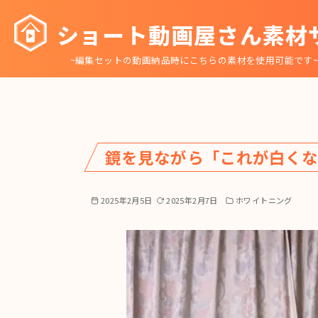
コ
ショート動画屋さん素材
ン
テ
~編集セットの動画納品時にこちらの素材を使用可能です
ン
ツ
へ
移
動
鏡を見ながら「これが白く
2025年2月5日
2025年2月7日
ホワイトニング