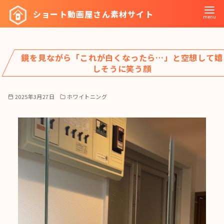
コ
ショート動画屋さん素材サイト
ン
テ
ン
鏡を見ながら「これが白くなったら…」と空想して嬉
ツ
しそうに笑う顔
へ
移
2025年3月27日
ホワイトニング
動