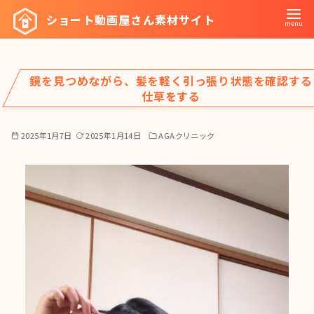
コ
ショート動画屋さん素材サイト
ン
テ
ン
鏡を見つめながら、髪を軽く引っ張り状態を確認する
ツ
仕草をする
へ
移
2025年1月7日
2025年1月14日
AGAクリニック
動