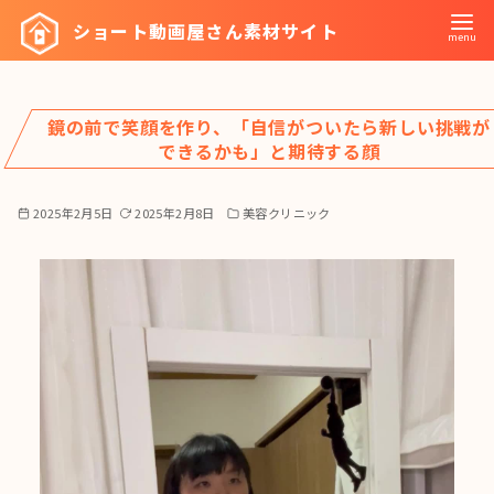
コ
ショート動画屋さん素材サイト
ン
テ
ン
鏡の前で笑顔を作り、「自信がついたら新しい挑戦が
ツ
できるかも」と期待する顔
へ
移
2025年2月5日
2025年2月8日
美容クリニック
動