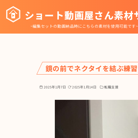
コ
ショート動画屋さん素材
ン
テ
~編集セットの動画納品時にこちらの素材を使用可能です
ン
ツ
へ
移
動
鏡の前でネクタイを結ぶ練習
2025年1月7日
2025年1月14日
転職支援