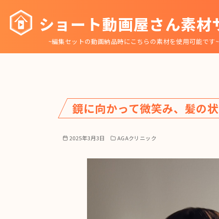
コ
ショート動画屋さん素材
ン
テ
~編集セットの動画納品時にこちらの素材を使用可能です
ン
ツ
へ
移
動
鏡に向かって微笑み、髪の状
2025年3月3日
AGAクリニック