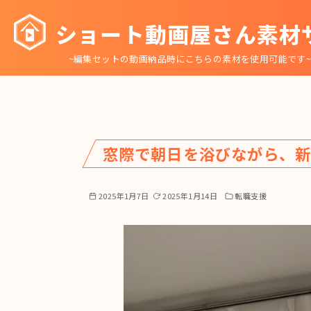
コ
ショート動画屋さん素材
ン
テ
~編集セットの動画納品時にこちらの素材を使用可能です
ン
ツ
へ
移
動
窓際で朝日を浴びながら、
2025年1月7日
2025年1月14日
転職支援