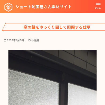
コ
ショート動画屋さん素材サイト
ン
テ
ン
窓の鍵をゆっくり回して開閉する仕草
ツ
へ
移
2025年4月28日
不動産
動