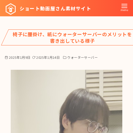
コ
ショート動画屋さん素材サイト
ン
テ
ン
椅子に腰掛け、紙にウォーターサーバーのメリットを
ツ
書き出している様子
へ
移
2025年1月9日
2025年1月14日
ウォーターサーバー
動