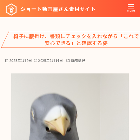
コ
ショート動画屋さん素材サイト
ン
テ
ン
椅子に腰掛け、書類にチェックを入れながら「これで
ツ
安心できる」と確認する姿
へ
移
2025年1月9日
2025年1月14日
債務整理
動