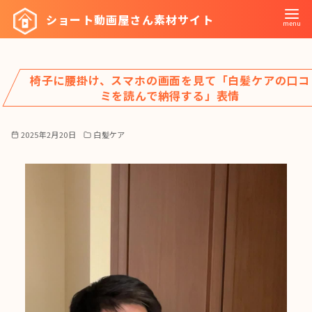
コ
ショート動画屋さん素材サイト
ン
テ
ン
椅子に腰掛け、スマホの画面を見て「白髪ケアの口コ
ツ
ミを読んで納得する」表情
へ
移
2025年2月20日
白髪ケア
動